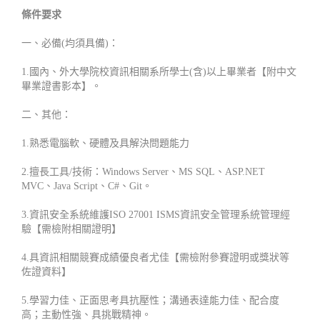
條件要求
一、必備(均須具備)：
1.國內、外大學院校資訊相關系所學士(含)以上畢業者【附中文
畢業證書影本】。
二、其他：
1.熟悉電腦軟、硬體及具解決問題能力
2.擅長工具/技術：Windows Server、MS SQL、ASP.NET
MVC、Java Script、C#、Git。
3.資訊安全系統維護ISO 27001 ISMS資訊安全管理系統管理經
驗【需檢附相關證明】
4.具資訊相關競賽成績優良者尤佳【需檢附參賽證明或獎狀等
佐證資料】
5.學習力佳、正面思考具抗壓性；溝通表達能力佳、配合度
高；主動性強、具挑戰精神。