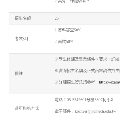
2.具有工作經驗者。
招生名額
25
1.資料審查50%
考試科目
2.面試50%
※學生修課及畢業條件、要求，詳如本系
※實際招生名額及正式內容請依招生簡章
備註
※詳細招生資訊請參考：
https://examweb.
電話：05-5342601分機5307柯小姐
系所聯絡方式
電子郵件：kocheer@yuntech.edu.tw