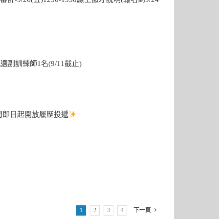
訓練師1名(9/11截止)
問
即日起開放履歷投遞
1
2
3
4
下一頁