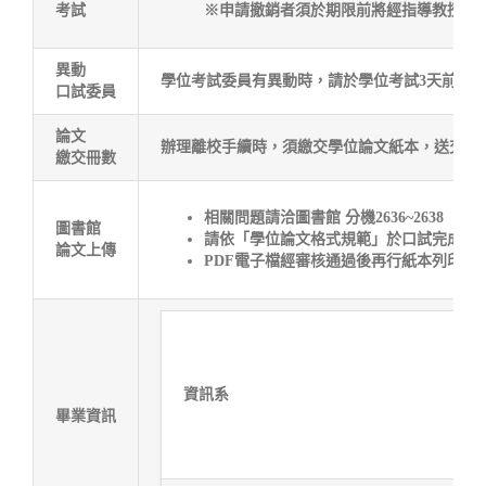
考試
※申請撤銷者須於期限前將經指導教授、
異動
學位考試委員有異動時，請於學位考試3天前填
口試委員
論文
辦理離校手續時，須繳交學位論文紙本，送交資管系辦
繳交冊數
相關問題請洽圖書館 分機2636~2638
圖書館
請依「學位論文格式規範」於口試完成後
論文上傳
PDF
電子檔經審核通過後再行紙本列印，
資訊系
畢業資訊