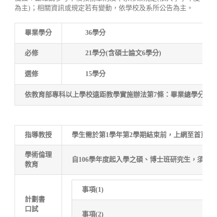
為主)；相關資訊或規定若有變動，依學校及系所公告為主。
畢業學分
36學分
必修
21學分(含碩士論文6學分)
選修
15學分
依教育部專科以上學校遠距教學實施辦法第7條：畢業總學分數
指導教授
學生需於第1學年第2學期結束前，上網至首頁→
學術倫理
自106學年度起入學之碩、博士班研究生，須
教育
事項(1)
計劃書
口試
事項(2)