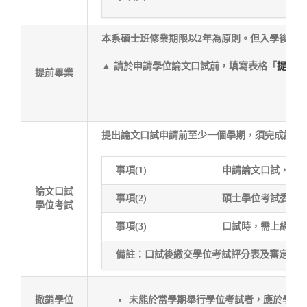
本系碩士班修業期限以2年為原則。但入學後，於有
▲ 請於申請學位論文口試前，填寫表格「
提前畢
提前畢業
提出論文口試申請前至少一個學期，須完成論文
事項(1)
申請論文口試，須
論文口試
事項(2)
碩士學位考試委員
學位考試
事項(3)
口試時，需上網至首
備註：口試後繳交學位考試評分表及審定書正
撤銷學位
未能於當學期舉行學位考試者，應於學位