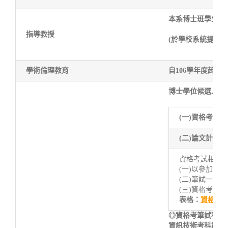
本系博士班學生須
指導教授
(於學校系統提報
學術倫理教育
自106學年度起
博士學位候選人資
(一)資格考試：
(二)論文計劃
資格考試相關
(一)以參加筆
(二)筆試一科
(三)資格考試
表格：
資格考計
◎資格考筆試科目
資訊技術考科群：