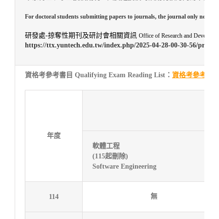
For doctoral students submitting papers to journals, the journal only needs t
研發處-掠奪性期刊及研討會相關資訊
Office of Research and Developme
https://ttx.yuntech.edu.tw/index.php/2025-04-28-00-30-56/preda
資格考參考書目 Qualifying Exam Reading List：
資格考參考書
年度
軟體工程
(115起刪除)
Software Engineering
無
114