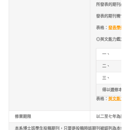
所發表的期刊必須
發表的期刊需含至
表格：
發表學術期刊
◎英文能力鑑定：
一、
二、
三、
得以選修本系研
表格：
英文能力鑑定
修業期限
以二至七年為限。
本系博士班學生投稿期刊，只要是投稿時該期刊被認列為本修業