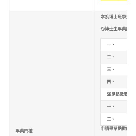
本系博士班學生通
◎博士生畢業所需
一、
二、
三、
四、
滿足點數要求
一、
二、
申請畢業點數的論
畢業門檻