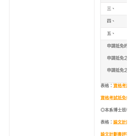
三、
四、
五、
申請抵免的論
申請抵免之期刊
申請抵免之期
表格：
資格考試申請
資格考試抵免申請表.
◎本系博士班學生
表格：
論文計劃審查
論文計劃書評審表.o