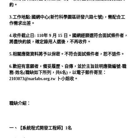
約。
3.工作地點:國網中心(新竹科學園區研發六路七號)，需配合工
作需求出差。
4.收件截止日: 110年 9 月 15 日。國網經篩選符合面試條件者，
將盡快約談，確定錄用人選後，不再收件。
5.相關應徵資料將予以保密。不符合面試條件者，恕不退件。
6.歡迎有意願者，備妥履歷、自傳，並於主旨註明應徵編號-職
務-姓名(職缺如下所列，共6名)，以電子郵件寄至：
2103073@narlabs.org.tw
卜小姐收。
職缺介紹：
一、【系統程式開發工程師】1名