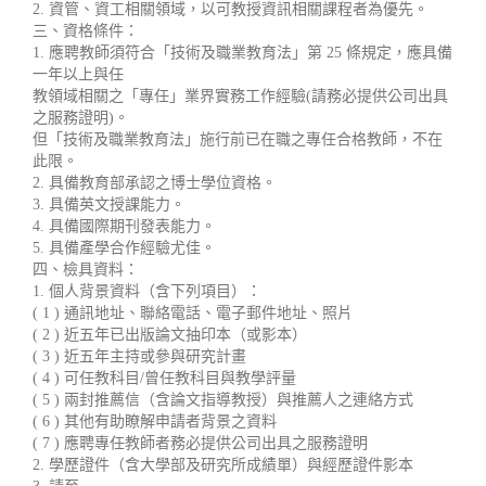
2. 資管、資工相關領域，以可教授資訊相關課程者為優先。
三、資格條件：
1. 應聘教師須符合「技術及職業教育法」第 25 條規定，應具備
一年以上與任
教領域相關之「專任」業界實務工作經驗(請務必提供公司出具
之服務證明)。
但「技術及職業教育法」施行前已在職之專任合格教師，不在
此限。
2. 具備教育部承認之博士學位資格。
3. 具備英文授課能力。
4. 具備國際期刊發表能力。
5. 具備產學合作經驗尤佳。
四、檢具資料：
1. 個人背景資料（含下列項目）：
( 1 ) 通訊地址、聯絡電話、電子郵件地址、照片
( 2 ) 近五年已出版論文抽印本（或影本）
( 3 ) 近五年主持或參與研究計畫
( 4 ) 可任教科目/曾任教科目與教學評量
( 5 ) 兩封推薦信（含論文指導教授）與推薦人之連絡方式
( 6 ) 其他有助瞭解申請者背景之資料
( 7 ) 應聘專任教師者務必提供公司出具之服務證明
2. 學歷證件（含大學部及研究所成績單）與經歷證件影本