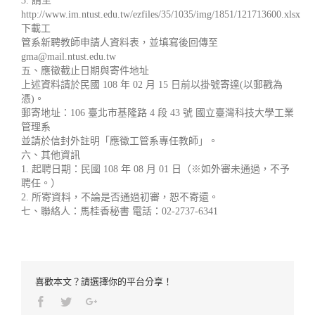
3. 請至
http://www.im.ntust.edu.tw/ezfiles/35/1035/img/1851/121713600.xlsx
下載工
管系新聘教師申請人資料表，並填寫後回傳至
gma@mail.ntust.edu.tw
五、應徵截止日期與寄件地址
上述資料請於民國 108 年 02 月 15 日前以掛號寄達(以郵戳為
憑)。
郵寄地址：106 臺北市基隆路 4 段 43 號 國立臺灣科技大學工業
管理系
並請於信封外註明「應徵工管系專任教師」。
六、其他資訊
1. 起聘日期：民國 108 年 08 月 01 日（※如外審未通過，不予
聘任。）
2. 所寄資料，不論是否通過初審，恕不寄還。
七、聯絡人：馬桂香秘書 電話：02-2737-6341
喜歡本文？請選擇你的平台分享！
Facebook
Twitter
Google+