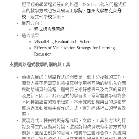
更平順的學習程式設計的路徑。以Scheme為入門程式語
言的教學方式也被
麻省理工學院
、
加州大學柏克萊分
校
、及
其他學校
採用。
目前方向：
程式語言學習網
過去成果
Visualizing Evaluation in Scheme
Effects of Visualization Strategy for Learning
Recursion
支援網路程式教學的網站與工具
動機與目的：網路程式的開發是一個十分複雜的工作。
開發人員不但需要能夠撰寫與使用者互動的輸出入介面
與動態網頁的流程，還需要考慮靜態資訊及內容的呈現
及更新。因此，網路程式的學習者，常常需要學習許多
不同種類語言的繁瑣細節。本研究的動機與目的是希望
能透過互動及動手實作的方式，提升網路程式的學習效
率。
實現方式：藉由對現有程式碼、文獻、工具及方法的探
討及師生的互動與討論，激發能夠改良現有學習方式的
創意。並藉由創意的實現，培養學生團隊合作、系統開