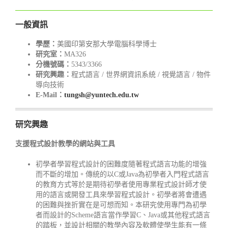
一般資訊
學歷：
美國印第安那大學電腦科學博士
研究室：
MA326
分機號碼：
5343/3366
研究興趣：
程式語言 / 世界網資訊系統 / 視覺語言 / 物件
導向技術
E-Mail：
tungsh@yuntech.edu.tw
研究興趣
支援程式設計教學的網站與工具
初學者學習程式設計的困難度隨著程式語言功能的增強
而不斷的增加。傳統的以C或Java為初學者入門程式語言
的教育方式等於是期待初學者使用專業程式設計師才使
用的語言或開發工具來學習程式設計。初學者將會遭遇
的困難與挫折實在是可想而知。本研究使用專門為初學
者而設計的Scheme語言當作學習C、Java或其他程式語言
的踏板，並設計相關的教學內容及軟體使學生能有一條