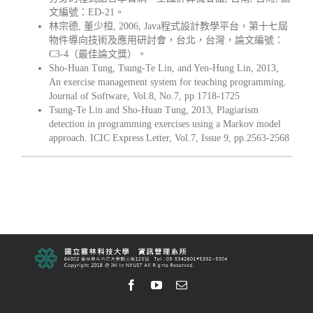
文編號：ED-21。
林宗德, 董少桓, 2006, Java程式設計教學平台，第十七屆
物件導向技術及應用研討會，台北，台灣，論文編號：
C3-4（最佳論文獎）。
Sho-Huan Tung, Tsung-Te Lin, and Yen-Hung Lin, 2013,
An exercise management system for teaching programming.
Journal of Software, Vol.8, No.7, pp.1718-1725
Tsung-Te Lin and Sho-Huan Tung, 2013, Plagiarism
detection in programming exercises using a Markov model
approach. ICIC Express Letter, Vol.7, Issue 9, pp.2563-2568
Facebook
Youtube
Email