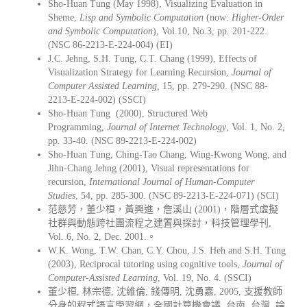
Sho-Huan Tung (May 1998), Visualizing Evaluation in
Sheme,
Lisp and Symbolic Computation
(now:
Higher-Order
and Symbolic Computation
), Vol.10, No.3, pp. 201-222.
(NSC 86-2213-E-224-004) (EI)
J.C. Jehng, S.H. Tung, C.T. Chang (1999), Effects of
Visualization Strategy for Learning Recursion,
Journal of
Computer Assisted Learning,
15, pp. 279-290. (NSC 88-
2213-E-224-002) (SSCI)
Sho-Huan Tung (2000), Structured Web
Programming,
Journal of Internet Technology
, Vol. 1, No. 2,
pp. 33-40. (NSC 89-2213-E-224-002)
Sho-Huan Tung, Ching-Tao Chang, Wing-Kwong Wong, and
Jihn-Chang Jehng (2001), Visual representations for
recursion,
International Journal of Human-Computer
Studies
, 54, pp. 285-300. (NSC 89-2213-E-224-071) (SCI)
范慈芳，董少桓，黃興進，詹溪山 (2001)，階層式虛擬
社群與動態跨社團流程之建置與探討，科技管理學刊,
Vol. 6, No. 2, Dec. 2001.。
W.K. Wong, T.W. Chan, C.Y. Chou, J.S. Heh and S.H. Tung
(2003), Reciprocal tutoring using cognitive tools,
Journal of
Computer-Assisted Learning
, Vol. 19, No. 4. (SSCI)
董少桓, 林宗德, 沈維倫, 錢傳明, 沈勇嘉, 2005, 支援教師
分身的程式語言學習網，全國計算機會議, 台南, 台灣, 論