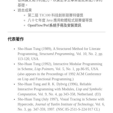
發與論文寫作的能力，以奠定學生畢業後就業或升學的
基礎。
過去成果
第二屆 TIC100 科技創新競賽特優獎
八十七年度 Java 應用軟體程式競賽優等獎
OpenFlow/Perl系統手冊及安裝資訊
代表著作
Sho-Huan Tung (1989), A Structured Method for Literate
Programming,
Structured Programming
, Vol. 10, No. 2, pp.
113-120, USA.
Sho-Huan Tung (1992), Interactive Modular Programming
in Scheme,
Lisp Pointers
, Vol. 5, No. 1, pp.86-95, USA.
(also appears in the Proceedings of 1992 ACM Conference
on Lisp and Functional Programming.)
Sho-Huan Tung and R. K. Dybvig (1996), Reliable
Interactive Programming with Modules,
Lisp and Symbolic
Computation
, Vol. 9, No. 4, pp.343-358, Netherland. (EI)
Sho-Huan Tung (July 1997), Visual Tracing in Scheme with
Hypercode,
Journal of Yunlin Institute of Technology
, Vol. 6,
No. 3, pp. 347-359, 1997. (NSC 85-2511-S-224 017 CL)