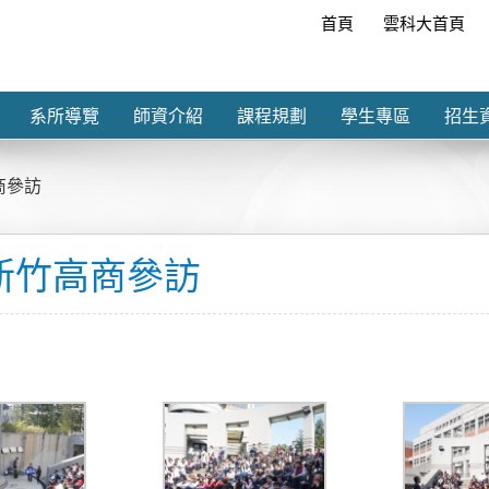
首頁
雲科大首頁
系所導覽
師資介紹
課程規劃
學生專區
招生
商參訪
－新竹高商參訪