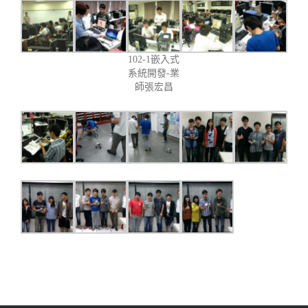
102-1嵌入式
系統開發-業
師張宏昌