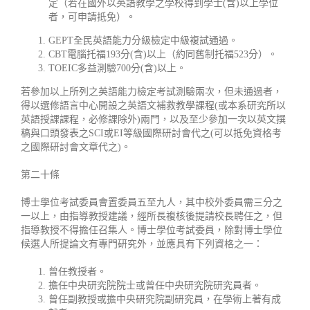
定（若在國外以英語教學之學校得到學士(含)以上學位
者，可申請抵免）。
GEPT全民英語能力分級檢定中級複試通過。
CBT電腦托福193分(含)以上（約同舊制托福523分）。
TOEIC多益測驗700分(含)以上。
若參加以上所列之英語能力檢定考試測驗兩次，但未通過者，
得以選修語言中心開設之英語文補救教學課程(或本系研究所以
英語授課課程，必修課除外)兩門，以及至少參加一次以英文撰
稿與口頭發表之SCI或EI等級國際研討會代之(可以抵免資格考
之國際研討會文章代之)。
第二十條
博士學位考試委員會置委員五至九人，其中校外委員需三分之
一以上，由指導教授建議，經所長複核後提請校長聘任之，但
指導教授不得擔任召集人。博士學位考試委員，除對博士學位
候選人所提論文有專門研究外，並應具有下列資格之一：
曾任教授者。
擔任中央研究院院士或曾任中央研究院研究員者。
曾任副教授或擔中央研究院副研究員，在學術上著有成