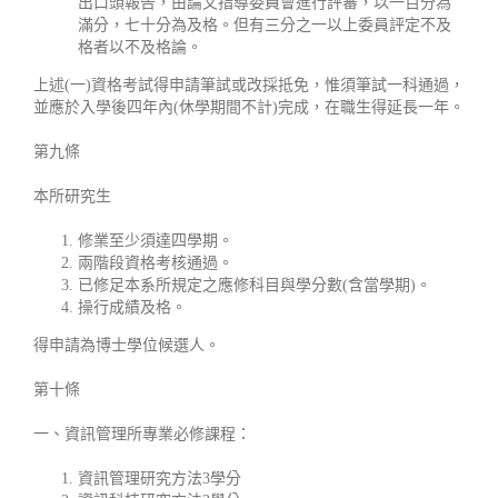
出口頭報告，由論文指導委員會進行評審，以一百分為
滿分，七十分為及格。但有三分之一以上委員評定不及
格者以不及格論。
上述(一)資格考試得申請筆試或改採抵免，惟須筆試一科通過，
並應於入學後四年內(休學期間不計)完成，在職生得延長一年。
第九條
本所研究生
修業至少須達四學期。
兩階段資格考核通過。
已修足本系所規定之應修科目與學分數(含當學期)。
操行成績及格。
得申請為博士學位候選人。
第十條
一、資訊管理所專業必修課程：
資訊管理研究方法3學分