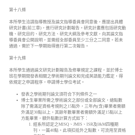
第十八條
本所學生洽請指導教授及論文指導委員會同意後，應提出具體
研究計畫(前三章)，進行研究計劃報告。研究計畫應包括研究動
機、研究目的、研究方法、研究大綱及參考文獻，向其論文指
導委員會公開說明，並需經全部委員至少三分之二同意。若未
通過，需於下一學期始得進行第二次報告。
第十九條
本所學生通過論文研究計劃報告及修畢規定之課程，並於博士
班在學期間發表相關之學術期刊論文和完成英語能力鑑定，得
依規定之申請程序，申請博士學位考試。
發表之學術期刊論文須符合下列條件之一
博士生畢業所需之學術論文之部份或全部論文，總點數
除了需滿足資格考規則之15點外，三年內(含)畢業者需額
外滿足30點以上，其餘年數畢業者需額外滿足15點以上
方能畢業，額外點數計算方式如下：
經系所認定之MISQ、JMIS、ISR及I&M四種期
刊，一篇40點。此項扣抵外之點數，可流用至資格