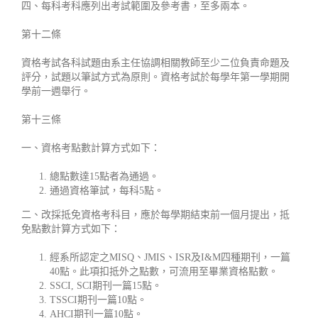
四、每科考科應列出考試範圍及參考書，至多兩本。
第十二條
資格考試各科試題由系主任協調相關教師至少二位負責命題及
評分，試題以筆試方式為原則。資格考試於每學年第一學期開
學前一週舉行。
第十三條
一、資格考點數計算方式如下：
總點數達15點者為通過。
通過資格筆試，每科5點。
二、改採抵免資格考科目，應於每學期結束前一個月提出，抵
免點數計算方式如下：
經系所認定之MISQ、JMIS、ISR及I&M四種期刊，一篇
40點。此項扣抵外之點數，可流用至畢業資格點數。
SSCI, SCI期刊一篇15點。
TSSCI期刊一篇10點。
AHCI期刊一篇10點。