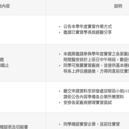
動內容
說明
公告本學年度實習作業方式
邀請已實習學長姐經驗分享
本週將邀請參與學年度實習之各家廠
明週
時間擬安排於上班日中午時段，歡迎
請截止
同學可推薦實習廠商，並提供基本連
待系上評估通過後，方得同意前往實
繳交申請資料至研發處邱郁茹小姐(#25
請依公告內容準備各企業所需資料
安排各家廠商辦理實習面試
同學確認實習企業，並前往實習
構確認表及切結書