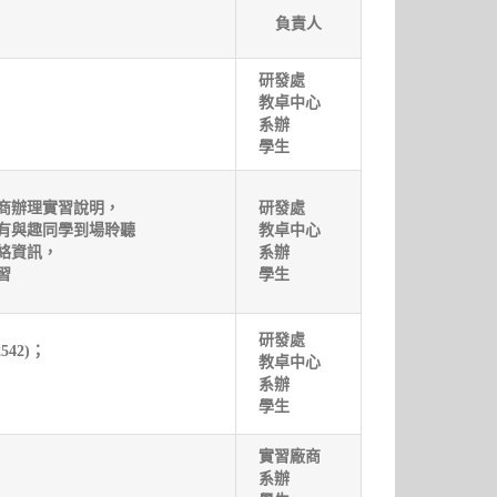
負責人
研發處
教卓中心
系辦
學生
商辦理實習說明，
研發處
有與趣同學到場聆聽
教卓中心
絡資訊，
系辦
習
學生
研發處
42)；
教卓中心
系辦
學生
實習廠商
系辦