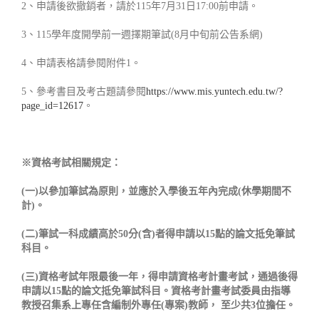
2、申請後欲撤銷者，請於115年7月31日17:00前申請。
3、115學年度開學前一週擇期筆試(8月中旬前公告系網)
4、申請表格請參閱附件1。
5、參考書目及考古題請參閱
https://www.mis.yuntech.edu.tw/?
page_id=12617
。
※資格考試相關規定：
(一)以參加筆試為原則，並應於入學後五年內完成(休學期間不
計)。
(二)筆試一科成績高於50分(含)者得申請以15點的論文抵免筆試
科目。
(三)資格考試年限最後一年，得申請資格考計畫考試，通過後得
申請以15點的論文抵免筆試科目。資格考計畫考試委員由指導
教授召集系上專任含編制外專任(專案)教師， 至少共3位擔任。