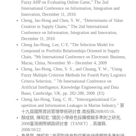
Fuzzy AHP on Evaluating Online Game,” The 2nd
International Conference on Information, Integration and
Innovation, December 11, 2010.
Cheng, Jao-Hong and Chen, S. W., “Determinants of Value
Creation in Supply Chains,” The 2nd International
Conference on Information, Integration and Innovation,
December 11, 2010.
Cheng Jao-Hong, Lee, C-Y, “The Selection Model for
Compound or Portfolio Relationships Oriented in Supply
Chain, ”9th International Conference on Electronic Business,
Macau, China, November 30 – December 4, 2009
Cheng, Jao-Hong, Chen, S. S., and Chuang, Y. W., “Using
Fuzzy Multiple Criterion Methods for Fourth Party Logistics
Criteria Selection, ” 7th International Conference on
Artificial Intelligence, Knowledge Engineering and Data
Bases, Cambridge, UK, pp. 282-288, 2008. (EI)
Cheng Jao-Hong, Tang, C. H., “Interorganizational Co-
opetition and Information Leakages in Marine Industry,” 第
十九屆國際資訊管理學術研討會,南投縣2008/05/16.
顏成姚, 陳昭宏,“國民小學綠色採購模糊多準則之研究,
2008臺灣網際網路研討會（TANET）, 高雄縣,
2008/10/22.
魯基賢, 陳昭宏,“晶圓製造商對供應商評選模糊多準則評