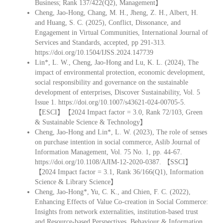
Business; Rank 137/422(Q2), Management】
Cheng, Jao-Hong, Chang, M. H., Jheng, Z. H., Albert, H.
and Huang, S. C. (2025), Conflict, Dissonance, and
Engagement in Virtual Communities, International Journal of
Services and Standards, accepted, pp 291-313.
https://doi.org/10.1504/IJSS.2024.147739
Lin*, L. W., Cheng, Jao-Hong and Lu, K. L. (2024), The
impact of environmental protection, economic development,
social responsibility and governance on the sustainable
development of enterprises, Discover Sustainability, Vol. 5
Issue 1. https://doi.org/10.1007/s43621-024-00705-5.
【ESCI】【2024 Impact factor = 3.0, Rank 72/103, Green
& Sustainable Science & Technology】
Cheng, Jao-Hong and Lin*, L. W. (2023), The role of senses
on purchase intention in social commerce, Aslib Journal of
Information Management, Vol. 75 No. 1, pp. 44-67.
https://doi.org/10.1108/AJIM-12-2020-0387. 【SSCI】
【2024 Impact factor = 3.1, Rank 36/166(Q1), Information
Science & Library Science】
Cheng, Jao-Hong*, Yu, C. K., and Chien, F. C. (2022),
Enhancing Effects of Value Co-creation in Social Commerce:
Insights from network externalities, institution-based trust
and Resource-based Perspectives, Behaviour & Information