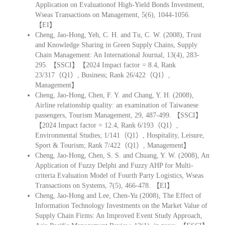
Application on Evaluationof High-Yield Bonds Investment,
Wseas Transactions on Management, 5(6), 1044-1056.
【EI】
Cheng, Jao-Hong, Yeh, C. H. and Tu, C. W. (2008), Trust
and Knowledge Sharing in Green Supply Chains, Supply
Chain Management: An International Journal, 13(4), 283-
295. 【SSCI】【2024 Impact factor = 8.4, Rank
23/317（Q1）, Business; Rank 26/422（Q1）,
Management】
Cheng, Jao-Hong, Chen, F. Y. and Chang, Y. H. (2008),
Airline relationship quality: an examination of Taiwanese
passengers, Tourism Management, 29, 487-499. 【SSCI】
【2024 Impact factor = 12.4, Rank 6/193（Q1）,
Environmental Studies; 1/141（Q1）, Hospitality, Leisure,
Sport & Tourism; Rank 7/422（Q1）, Management】
Cheng, Jao-Hong, Chen, S. S. and Chuang, Y. W. (2008), An
Application of Fuzzy Delphi and Fuzzy AHP for Multi-
criteria Evaluation Model of Fourth Party Logistics, Wseas
Transactions on Systems, 7(5), 466-478. 【EI】
Cheng, Jao-Hong and Lee, Chen-Yu (2008), The Effect of
Information Technology Investments on the Market Value of
Supply Chain Firms: An Improved Event Study Approach,