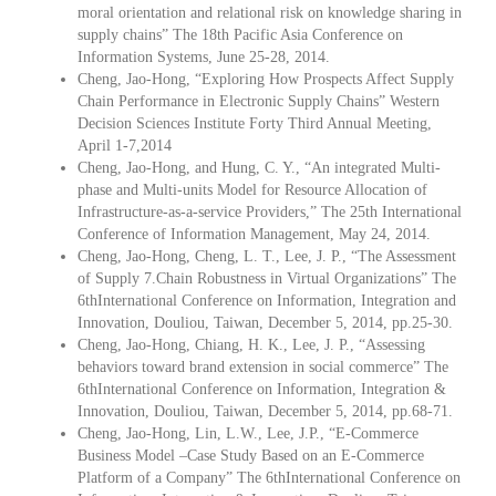
moral orientation and relational risk on knowledge sharing in
supply chains” The 18th Pacific Asia Conference on
Information Systems, June 25-28, 2014.
Cheng, Jao-Hong, “Exploring How Prospects Affect Supply
Chain Performance in Electronic Supply Chains” Western
Decision Sciences Institute Forty Third Annual Meeting,
April 1-7,2014
Cheng, Jao-Hong, and Hung, C. Y., “An integrated Multi-
phase and Multi-units Model for Resource Allocation of
Infrastructure-as-a-service Providers,” The 25th International
Conference of Information Management, May 24, 2014.
Cheng, Jao-Hong, Cheng, L. T., Lee, J. P., “The Assessment
of Supply 7.Chain Robustness in Virtual Organizations” The
6thInternational Conference on Information, Integration and
Innovation, Douliou, Taiwan, December 5, 2014, pp.25-30.
Cheng, Jao-Hong, Chiang, H. K., Lee, J. P., “Assessing
behaviors toward brand extension in social commerce” The
6thInternational Conference on Information, Integration &
Innovation, Douliou, Taiwan, December 5, 2014, pp.68-71.
Cheng, Jao-Hong, Lin, L.W., Lee, J.P., “E-Commerce
Business Model –Case Study Based on an E-Commerce
Platform of a Company” The 6thInternational Conference on