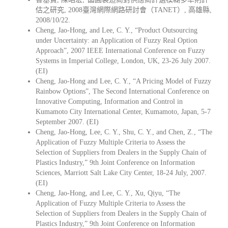
估之研究, 2008臺灣網際網路研討會（TANET）, 高雄縣,
2008/10/22.
Cheng, Jao-Hong, and Lee, C. Y., “Product Outsourcing
under Uncertainty: an Application of Fuzzy Real Option
Approach”, 2007 IEEE International Conference on Fuzzy
Systems in Imperial College, London, UK, 23-26 July 2007.
(EI)
Cheng, Jao-Hong and Lee, C. Y., “A Pricing Model of Fuzzy
Rainbow Options”, The Second International Conference on
Innovative Computing, Information and Control in
Kumamoto City International Center, Kumamoto, Japan, 5-7
September 2007. (EI)
Cheng, Jao-Hong, Lee, C. Y., Shu, C. Y., and Chen, Z., “The
Application of Fuzzy Multiple Criteria to Assess the
Selection of Suppliers from Dealers in the Supply Chain of
Plastics Industry,” 9th Joint Conference on Information
Sciences, Marriott Salt Lake City Center, 18-24 July, 2007.
(EI)
Cheng, Jao-Hong, and Lee, C. Y., Xu, Qiyu, “The
Application of Fuzzy Multiple Criteria to Assess the
Selection of Suppliers from Dealers in the Supply Chain of
Plastics Industry,” 9th Joint Conference on Information