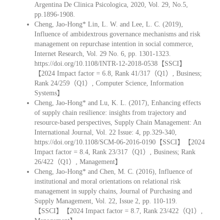
Argentina De Clinica Psicologica, 2020, Vol. 29, No.5,
pp.1896-1908.
Cheng, Jao-Hong* Lin, L. W. and Lee, L. C. (2019),
Influence of ambidextrous governance mechanisms and risk
management on repurchase intention in social commerce,
Internet Research, Vol. 29 No. 6, pp. 1301-1323.
https://doi.org/10.1108/INTR-12-2018-0538【SSCI】
【2024 Impact factor = 6.8, Rank 41/317（Q1）, Business;
Rank 24/259（Q1）, Computer Science, Information
Systems】
Cheng, Jao-Hong* and Lu, K. L. (2017), Enhancing effects
of supply chain resilience: insights from trajectory and
resource-based perspectives, Supply Chain Management: An
International Journal, Vol. 22 Issue: 4, pp.329-340,
https://doi.org/10.1108/SCM-06-2016-0190【SSCI】【2024
Impact factor = 8.4, Rank 23/317（Q1）, Business; Rank
26/422（Q1）, Management】
Cheng, Jao-Hong* and Chen, M. C. (2016), Influence of
institutional and moral orientations on relational risk
management in supply chains, Journal of Purchasing and
Supply Management, Vol. 22, Issue 2, pp. 110-119.
【SSCI】【2024 Impact factor = 8.7, Rank 23/422（Q1）,