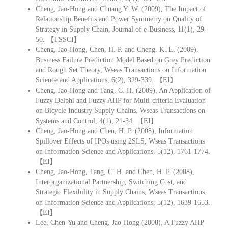
Cheng, Jao-Hong and Chuang Y. W. (2009), The Impact of
Relationship Benefits and Power Symmetry on Quality of
Strategy in Supply Chain, Journal of e-Business, 11(1), 29-
50. 【TSSCI】
Cheng, Jao-Hong, Chen, H. P. and Cheng, K. L. (2009),
Business Failure Prediction Model Based on Grey Prediction
and Rough Set Theory, Wseas Transactions on Information
Science and Applications, 6(2), 329-339. 【EI】
Cheng, Jao-Hong and Tang, C. H. (2009), An Application of
Fuzzy Delphi and Fuzzy AHP for Multi-criteria Evaluation
on Bicycle Industry Supply Chains, Wseas Transactions on
Systems and Control, 4(1), 21-34. 【EI】
Cheng, Jao-Hong and Chen, H. P. (2008), Information
Spillover Effects of IPOs using 2SLS, Wseas Transactions
on Information Science and Applications, 5(12), 1761-1774.
【EI】
Cheng, Jao-Hong, Tang, C. H. and Chen, H. P. (2008),
Interorganizational Partnership, Switching Cost, and
Strategic Flexibility in Supply Chains, Wseas Transactions
on Information Science and Applications, 5(12), 1639-1653.
【EI】
Lee, Chen-Yu and Cheng, Jao-Hong (2008), A Fuzzy AHP