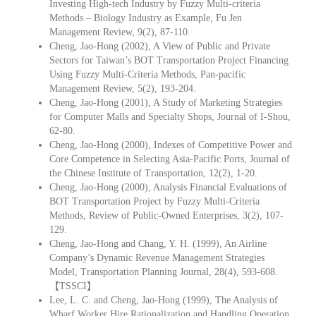
Investing High-tech Industry by Fuzzy Multi-criteria
Methods – Biology Industry as Example, Fu Jen
Management Review, 9(2), 87-110.
Cheng, Jao-Hong (2002), A View of Public and Private
Sectors for Taiwan’s BOT Transportation Project Financing
Using Fuzzy Multi-Criteria Methods, Pan-pacific
Management Review, 5(2), 193-204.
Cheng, Jao-Hong (2001), A Study of Marketing Strategies
for Computer Malls and Specialty Shops, Journal of I-Shou,
62-80.
Cheng, Jao-Hong (2000), Indexes of Competitive Power and
Core Competence in Selecting Asia-Pacific Ports, Journal of
the Chinese Institute of Transportation, 12(2), 1-20.
Cheng, Jao-Hong (2000), Analysis Financial Evaluations of
BOT Transportation Project by Fuzzy Multi-Criteria
Methods, Review of Public-Owned Enterprises, 3(2), 107-
129.
Cheng, Jao-Hong and Chang, Y. H. (1999), An Airline
Company’s Dynamic Revenue Management Strategies
Model, Transportation Planning Journal, 28(4), 593-608.
【TSSCI】
Lee, L. C. and Cheng, Jao-Hong (1999), The Analysis of
Wharf Worker Hire Rationalization and Handling Operation