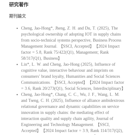
研究著作
期刊論文
Cheng, Jao-Hong*, Jheng, Z. H. and Du, T. (2025), The
psychological ownership of adopting IOT in supply chains
from socio-technical systems perspective, Business Process
Management Journal. 【SSCI, Accepted】【2024 Impact
factor = 5.8, Rank 75/422(Q1), Management; Rank
58/317(Q1), Business】
Lin*, L. W. and Cheng, Jao-Hong (2025), Influence of
cognitive value, interactive behaviour and imprints on
consumers’ brand loyalty, Humanities and Social Sciences
Communications. 【SSCI, Accepted】【2024 Impact factor
= 3.6, Rank 20/273(Q1), Social Sciences, Interdisciplinary】
Cheng, Jao-Hong*, Chang, C. C., Wu, J. F., Wang, L. M.
and Tseng, C. H. (2025), Influence of alliance ambidextrous
relational governance and dynamic capabilities on service
innovation in supply chains: the mediating effect of
interaction quality and supply chain agility, Journal of
Engineering and Technology Management. 【SSCI,
Accepted】【2024 Impact factor = 3.9, Rank 114/317(Q2),