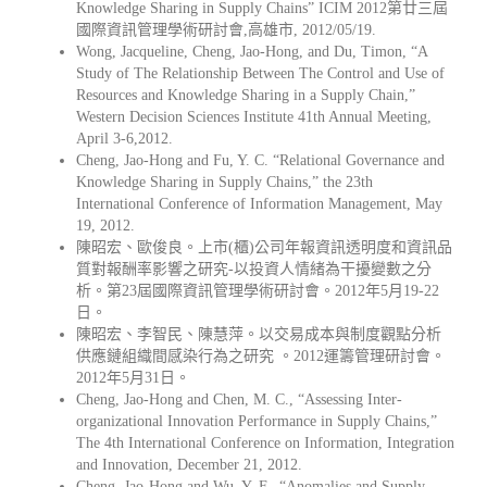
Knowledge Sharing in Supply Chains” ICIM 2012第廿三屆
國際資訊管理學術研討會,高雄市, 2012/05/19.
Wong, Jacqueline, Cheng, Jao-Hong, and Du, Timon, “A
Study of The Relationship Between The Control and Use of
Resources and Knowledge Sharing in a Supply Chain,”
Western Decision Sciences Institute 41th Annual Meeting,
April 3-6,2012.
Cheng, Jao-Hong and Fu, Y. C. “Relational Governance and
Knowledge Sharing in Supply Chains,” the 23th
International Conference of Information Management, May
19, 2012.
陳昭宏、歐俊良。上市(櫃)公司年報資訊透明度和資訊品
質對報酬率影響之研究-以投資人情緒為干擾變數之分
析。第23屆國際資訊管理學術研討會。2012年5月19-22
日。
陳昭宏、李智民、陳慧萍。以交易成本與制度觀點分析
供應鏈組織間感染行為之研究 。2012運籌管理研討會。
2012年5月31日。
Cheng, Jao-Hong and Chen, M. C., “Assessing Inter-
organizational Innovation Performance in Supply Chains,”
The 4th International Conference on Information, Integration
and Innovation, December 21, 2012.
Cheng, Jao-Hong and Wu, Y. F., “Anomalies and Supply