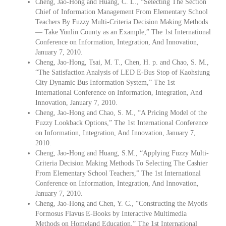
Cheng, Jao-Hong and Huang, C. L., “Selecting The Section
Chief of Information Management From Elementary School
Teachers By Fuzzy Multi-Criteria Decision Making Methods
— Take Yunlin County as an Example,” The 1st International
Conference on Information, Integration, And Innovation,
January 7, 2010.
Cheng, Jao-Hong, Tsai, M. T., Chen, H. p. and Chao, S. M.,
“The Satisfaction Analysis of LED E-Bus Stop of Kaohsiung
City Dynamic Bus Information System,” The 1st
International Conference on Information, Integration, And
Innovation, January 7, 2010.
Cheng, Jao-Hong and Chao, S. M., “A Pricing Model of the
Fuzzy Lookback Options,” The 1st International Conference
on Information, Integration, And Innovation, January 7,
2010.
Cheng, Jao-Hong and Huang, S.M., “Applying Fuzzy Multi-
Criteria Decision Making Methods To Selecting The Cashier
From Elementary School Teachers,” The 1st International
Conference on Information, Integration, And Innovation,
January 7, 2010.
Cheng, Jao-Hong and Chen, Y. C., “Constructing the Myotis
Formosus Flavus E-Books by Interactive Multimedia
Methods on Homeland Education,” The 1st International