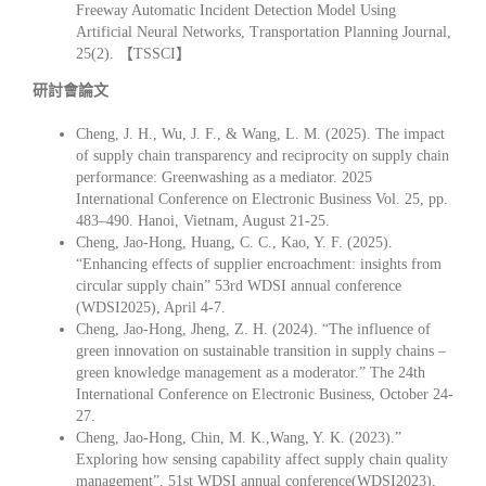
Freeway Automatic Incident Detection Model Using
Artificial Neural Networks, Transportation Planning Journal,
25(2). 【TSSCI】
研討會論文
Cheng, J. H., Wu, J. F., & Wang, L. M. (2025). The impact
of supply chain transparency and reciprocity on supply chain
performance: Greenwashing as a mediator. 2025
International Conference on Electronic Business Vol. 25, pp.
483–490. Hanoi, Vietnam, August 21-25.
Cheng, Jao-Hong, Huang, C. C., Kao, Y. F. (2025).
“Enhancing effects of supplier encroachment: insights from
circular supply chain” 53rd WDSI annual conference
(WDSI2025), April 4-7.
Cheng, Jao-Hong, Jheng, Z. H. (2024). “The influence of
green innovation on sustainable transition in supply chains –
green knowledge management as a moderator.” The 24th
International Conference on Electronic Business, October 24-
27.
Cheng, Jao-Hong, Chin, M. K.,Wang, Y. K. (2023).”
Exploring how sensing capability affect supply chain quality
management”, 51st WDSI annual conference(WDSI2023),