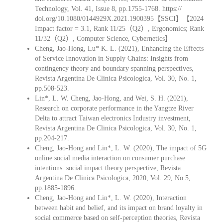
Technology, Vol. 41, Issue 8, pp.1755-1768. https://
doi.org/10.1080/0144929X.2021.1900395【SSCI】【2024
Impact factor = 3.1, Rank 11/25（Q2）, Ergonomics; Rank
11/32（Q2）, Computer Science, Cybernetics】
Cheng, Jao-Hong, Lu* K. L. (2021), Enhancing the Effects
of Service Innovation in Supply Chains: Insights from
contingency theory and boundary spanning perspectives,
Revista Argentina De Clinica Psicologica, Vol. 30, No. 1,
pp.508-523.
Lin*, L. W. Cheng, Jao-Hong, and Wei, S. H. (2021),
Research on corporate performance in the Yangtze River
Delta to attract Taiwan electronics Industry investment,
Revista Argentina De Clinica Psicologica, Vol. 30, No. 1,
pp.204-217.
Cheng, Jao-Hong and Lin*, L. W. (2020), The impact of 5G
online social media interaction on consumer purchase
intentions: social impact theory perspective, Revista
Argentina De Clinica Psicologica, 2020, Vol. 29, No.5,
pp.1885-1896.
Cheng, Jao-Hong and Lin*, L. W. (2020), Interaction
between habit and belief, and its impact on brand loyalty in
social commerce based on self-perception theories, Revista