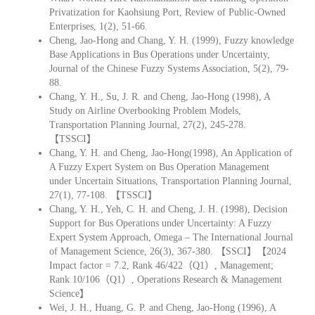
Privatization for Kaohsiung Port, Review of Public-Owned
Enterprises, 1(2), 51-66.
Cheng, Jao-Hong and Chang, Y. H. (1999), Fuzzy knowledge
Base Applications in Bus Operations under Uncertainty,
Journal of the Chinese Fuzzy Systems Association, 5(2), 79-
88.
Chang, Y. H., Su, J. R. and Cheng, Jao-Hong (1998), A
Study on Airline Overbooking Problem Models,
Transportation Planning Journal, 27(2), 245-278.
【TSSCI】
Chang, Y. H. and Cheng, Jao-Hong(1998), An Application of
A Fuzzy Expert System on Bus Operation Management
under Uncertain Situations, Transportation Planning Journal,
27(1), 77-108. 【TSSCI】
Chang, Y. H., Yeh, C. H. and Cheng, J. H. (1998), Decision
Support for Bus Operations under Uncertainty: A Fuzzy
Expert System Approach, Omega – The International Journal
of Management Science, 26(3), 367-380. 【SSCI】【2024
Impact factor = 7.2, Rank 46/422（Q1）, Management;
Rank 10/106（Q1）, Operations Research & Management
Science】
Wei, J. H., Huang, G. P. and Cheng, Jao-Hong (1996), A