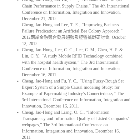
Chain Performance in Supply Chains,” The 4th International
Conference on Information, Integration and Innovation,
December 21, 2012.
Cheng, Jao-Hong and Lee, T. E., “Improving Business
Failure Predication: an Artificial Bee Colony Approach,”
2012兩岸金融競合發展趨勢及經營挑戰研討會, October
12, 2012.
Cheng, Jao-Hong, Lee, C. C., Lee, C. M., Chen, H. P. &
Lin, C. Y., “A study Mobile RFID Technology combined
with the hospital health system,” The 3rd International
Conference on Information, Integration and Innovation,
December 16, 2011.
Cheng, Jao-Hong and Fu, Y. C., “Using Fuzzy-Rough Set
Expert System of a Simple Causal modeling Study: for
Example of Papermaking Industry’s Connectedness,” The
3rd International Conference on Information, Integration and
Innovation, December 16, 2011.
Cheng, Jao-Hong and Liang, O. C., “Information
Transparency and Information Quality of Listed Companies’
webpages,” The 3rd International Conference on
Information, Integration and Innovation, December 16,
2011.