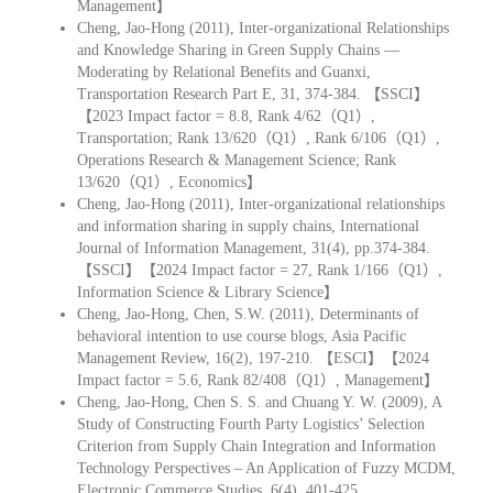
Management】
Cheng, Jao-Hong (2011), Inter-organizational Relationships
and Knowledge Sharing in Green Supply Chains —
Moderating by Relational Benefits and Guanxi,
Transportation Research Part E, 31, 374-384. 【SSCI】
【2023 Impact factor = 8.8, Rank 4/62（Q1）,
Transportation; Rank 13/620（Q1）, Rank 6/106（Q1）,
Operations Research & Management Science; Rank
13/620（Q1）, Economics】
Cheng, Jao-Hong (2011), Inter-organizational relationships
and information sharing in supply chains, International
Journal of Information Management, 31(4), pp.374-384.
【SSCI】【2024 Impact factor = 27, Rank 1/166（Q1）,
Information Science & Library Science】
Cheng, Jao-Hong, Chen, S.W. (2011), Determinants of
behavioral intention to use course blogs, Asia Pacific
Management Review, 16(2), 197-210. 【ESCI】【2024
Impact factor = 5.6, Rank 82/408（Q1）, Management】
Cheng, Jao-Hong, Chen S. S. and Chuang Y. W. (2009), A
Study of Constructing Fourth Party Logistics’ Selection
Criterion from Supply Chain Integration and Information
Technology Perspectives – An Application of Fuzzy MCDM,
Electronic Commerce Studies, 6(4), 401-425.