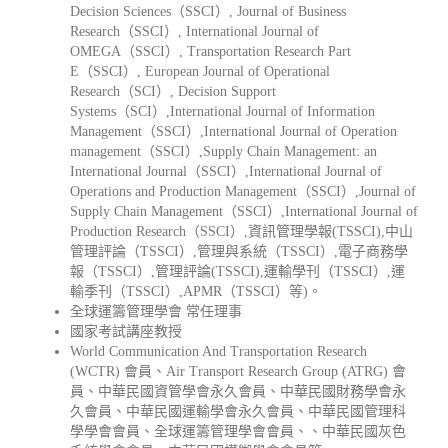
Decision Sciences（SSCI）, Journal of Business
Research（SSCI）, International Journal of
OMEGA（SSCI）, Transportation Research Part
E（SSCI）, European Journal of Operational
Research（SCI）, Decision Support
Systems（SCI）,International Journal of Information
Management（SSCI）,International Journal of Operation
management（SSCI）,Supply Chain Management: an
International Journal（SSCI）,International Journal of
Operations and Production Management（SSCI）,Journal of
Supply Chain Management（SSCI）,International Journal of
Production Research（SSCI）,資訊管理學報(TSSCI),中山
管理評論（TSSCI）,管理與系統（TSSCI）,電子商務學
報（TSSCI）,管理評論(TSSCI),運輸學刊（TSSCI）,運
輸季刊（TSSCI）,APMR（TSSCI）等)。
全球運籌管理學會 常任理事
國家考試講座教授
World Communication And Transportation Research
(WCTR) 會員、Air Transport Research Group (ATRG) 會
員、中華民國資管學會永久會員、中華民國財務學會永
久會員、中華民國運輸學會永久會員、中華民國管理科
學學會會員、全球運籌管理學會會員、、中華民國灰色