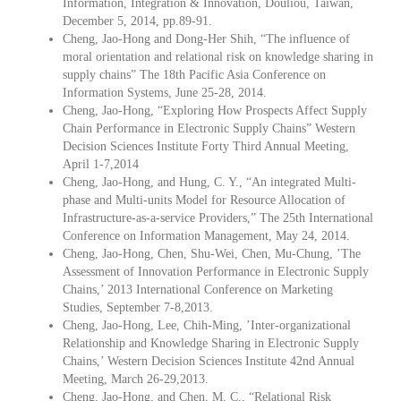
Information, Integration & Innovation, Douliou, Taiwan,
December 5, 2014, pp.89-91.
Cheng, Jao-Hong and Dong-Her Shih, “The influence of
moral orientation and relational risk on knowledge sharing in
supply chains” The 18th Pacific Asia Conference on
Information Systems, June 25-28, 2014.
Cheng, Jao-Hong, “Exploring How Prospects Affect Supply
Chain Performance in Electronic Supply Chains” Western
Decision Sciences Institute Forty Third Annual Meeting,
April 1-7,2014
Cheng, Jao-Hong, and Hung, C. Y., “An integrated Multi-
phase and Multi-units Model for Resource Allocation of
Infrastructure-as-a-service Providers,” The 25th International
Conference on Information Management, May 24, 2014.
Cheng, Jao-Hong, Chen, Shu-Wei, Chen, Mu-Chung, ’The
Assessment of Innovation Performance in Electronic Supply
Chains,’ 2013 International Conference on Marketing
Studies, September 7-8,2013.
Cheng, Jao-Hong, Lee, Chih-Ming, ’Inter-organizational
Relationship and Knowledge Sharing in Electronic Supply
Chains,’ Western Decision Sciences Institute 42nd Annual
Meeting, March 26-29,2013.
Cheng, Jao-Hong, and Chen, M. C., “Relational Risk