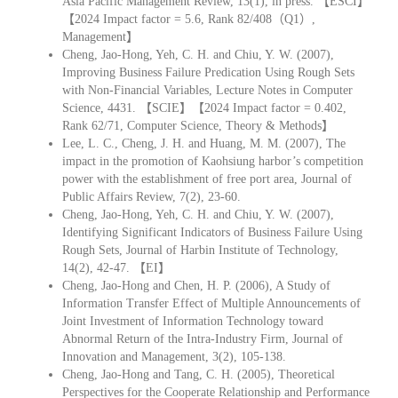
Asia Pacific Management Review, 13(1), in press. 【ESCI】
【2024 Impact factor = 5.6, Rank 82/408（Q1）,
Management】
Cheng, Jao-Hong, Yeh, C. H. and Chiu, Y. W. (2007),
Improving Business Failure Predication Using Rough Sets
with Non-Financial Variables, Lecture Notes in Computer
Science, 4431. 【SCIE】【2024 Impact factor = 0.402,
Rank 62/71, Computer Science, Theory & Methods】
Lee, L. C., Cheng, J. H. and Huang, M. M. (2007), The
impact in the promotion of Kaohsiung harbor’s competition
power with the establishment of free port area, Journal of
Public Affairs Review, 7(2), 23-60.
Cheng, Jao-Hong, Yeh, C. H. and Chiu, Y. W. (2007),
Identifying Significant Indicators of Business Failure Using
Rough Sets, Journal of Harbin Institute of Technology,
14(2), 42-47. 【EI】
Cheng, Jao-Hong and Chen, H. P. (2006), A Study of
Information Transfer Effect of Multiple Announcements of
Joint Investment of Information Technology toward
Abnormal Return of the Intra-Industry Firm, Journal of
Innovation and Management, 3(2), 105-138.
Cheng, Jao-Hong and Tang, C. H. (2005), Theoretical
Perspectives for the Cooperate Relationship and Performance