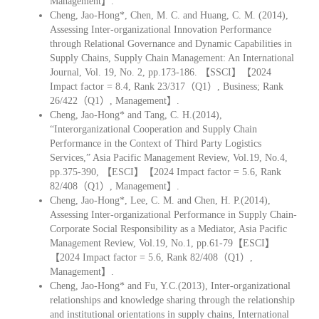
Management】.
Cheng, Jao-Hong*, Chen, M. C. and Huang, C. M. (2014),
Assessing Inter-organizational Innovation Performance
through Relational Governance and Dynamic Capabilities in
Supply Chains, Supply Chain Management: An International
Journal, Vol. 19, No. 2, pp.173-186. 【SSCI】【2024
Impact factor = 8.4, Rank 23/317（Q1）, Business; Rank
26/422（Q1）, Management】.
Cheng, Jao-Hong* and Tang, C. H.(2014),
“Interorganizational Cooperation and Supply Chain
Performance in the Context of Third Party Logistics
Services,” Asia Pacific Management Review, Vol.19, No.4,
pp.375-390, 【ESCI】【2024 Impact factor = 5.6, Rank
82/408（Q1）, Management】.
Cheng, Jao-Hong*, Lee, C. M. and Chen, H. P.(2014),
Assessing Inter-organizational Performance in Supply Chain-
Corporate Social Responsibility as a Mediator, Asia Pacific
Management Review, Vol.19, No.1, pp.61-79【ESCI】
【2024 Impact factor = 5.6, Rank 82/408（Q1）,
Management】.
Cheng, Jao-Hong* and Fu, Y.C.(2013), Inter-organizational
relationships and knowledge sharing through the relationship
and institutional orientations in supply chains, International