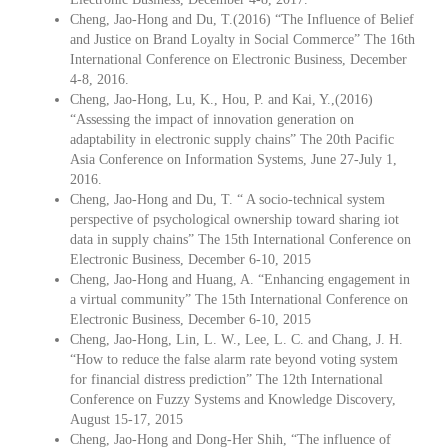
Cheng, Jao-Hong and Du, T.(2016) “The Influence of Belief
and Justice on Brand Loyalty in Social Commerce” The 16th
International Conference on Electronic Business, December
4-8, 2016.
Cheng, Jao-Hong, Lu, K., Hou, P. and Kai, Y.,(2016)
“Assessing the impact of innovation generation on
adaptability in electronic supply chains” The 20th Pacific
Asia Conference on Information Systems, June 27-July 1,
2016.
Cheng, Jao-Hong and Du, T. “ A socio-technical system
perspective of psychological ownership toward sharing iot
data in supply chains” The 15th International Conference on
Electronic Business, December 6-10, 2015
Cheng, Jao-Hong and Huang, A. “Enhancing engagement in
a virtual community” The 15th International Conference on
Electronic Business, December 6-10, 2015
Cheng, Jao-Hong, Lin, L. W., Lee, L. C. and Chang, J. H.
“How to reduce the false alarm rate beyond voting system
for financial distress prediction” The 12th International
Conference on Fuzzy Systems and Knowledge Discovery,
August 15-17, 2015
Cheng, Jao-Hong and Dong-Her Shih, “The influence of