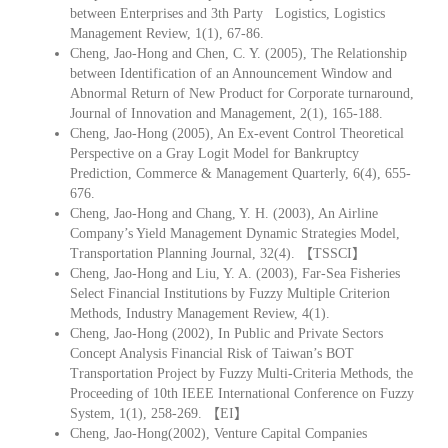
between Enterprises and 3th Party Logistics, Logistics
Management Review, 1(1), 67-86.
Cheng, Jao-Hong and Chen, C. Y. (2005), The Relationship
between Identification of an Announcement Window and
Abnormal Return of New Product for Corporate turnaround,
Journal of Innovation and Management, 2(1), 165-188.
Cheng, Jao-Hong (2005), An Ex-event Control Theoretical
Perspective on a Gray Logit Model for Bankruptcy
Prediction, Commerce & Management Quarterly, 6(4), 655-
676.
Cheng, Jao-Hong and Chang, Y. H. (2003), An Airline
Company’s Yield Management Dynamic Strategies Model,
Transportation Planning Journal, 32(4). 【TSSCI】
Cheng, Jao-Hong and Liu, Y. A. (2003), Far-Sea Fisheries
Select Financial Institutions by Fuzzy Multiple Criterion
Methods, Industry Management Review, 4(1).
Cheng, Jao-Hong (2002), In Public and Private Sectors
Concept Analysis Financial Risk of Taiwan’s BOT
Transportation Project by Fuzzy Multi-Criteria Methods, the
Proceeding of 10th IEEE International Conference on Fuzzy
System, 1(1), 258-269. 【EI】
Cheng, Jao-Hong(2002), Venture Capital Companies