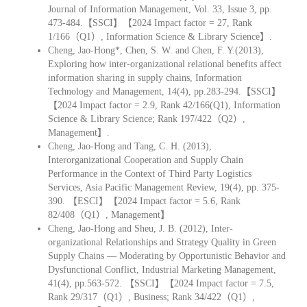
Journal of Information Management, Vol. 33, Issue 3, pp.
473-484.【SSCI】【2024 Impact factor = 27, Rank
1/166（Q1）, Information Science & Library Science】.
Cheng, Jao-Hong*, Chen, S. W. and Chen, F. Y.(2013),
Exploring how inter-organizational relational benefits affect
information sharing in supply chains, Information
Technology and Management, 14(4), pp.283-294.【SSCI】
【2024 Impact factor = 2.9, Rank 42/166(Q1), Information
Science & Library Science; Rank 197/422（Q2）,
Management】.
Cheng, Jao-Hong and Tang, C. H. (2013),
Interorganizational Cooperation and Supply Chain
Performance in the Context of Third Party Logistics
Services, Asia Pacific Management Review, 19(4), pp. 375-
390. 【ESCI】【2024 Impact factor = 5.6, Rank
82/408（Q1）, Management】
Cheng, Jao-Hong and Sheu, J. B. (2012), Inter-
organizational Relationships and Strategy Quality in Green
Supply Chains — Moderating by Opportunistic Behavior and
Dysfunctional Conflict, Industrial Marketing Management,
41(4), pp.563-572. 【SSCI】【2024 Impact factor = 7.5,
Rank 29/317（Q1）, Business; Rank 34/422（Q1）,