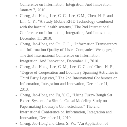
Conference on Information, Integration, And Innovation,
January 7, 2010.
Cheng, Jao-Hong, Lee, C. C., Lee, C.M., Chen, H. P. and
Lin, C. Y., “A Study Mobile RFID Technology Combined
with the hospital health systems,” The 2nd International
Conference on Information, Integration, And Innovation,
December 11, 2010.
Cheng, Jao-Hong and Ou, C. L., “Information Transparency
and Information Quality of Listed Companies’ Webpages,”
The 2nd International Conference on Information,
Integration, And Innovation, December 11, 2010.
Cheng, Jao-Hong, Lee, C. M., Lee, C. C. and Chen, H. P.,
“Degree of Cooperation and Boundary Spanning Activities in
Third Party Logistics,” The 2nd International Conference on
Information, Integration and Innovation, December 11,
2010.
Cheng, Jao-Hong and Fu, Y. C., “Using Fuzzy-Rough Set
Expert System of a Simple Causal Modeling Study on
Papermaking Industry’s Connectedness,” The 2nd
International Conference on Information, Integration and
Innovation, December 11, 2010.
Cheng, Jao-Hong and Chen, S. W., “An Application of