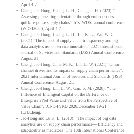
April 4-7.
Cheng, Jao-Hong, Huang, L. H., Chang, J. H. (2023).”
Assessing pioneering orientation through embeddedness in
quick response supply chains”, 51st WDSI annual conference
(WDSI2023), April 4-7.
Cheng, Jao-Hong, Huang, L. H., Lu, K. L., Wu, W. C.
(2021).”The impact of supply chain transparency and big
data analytics use on service innovation”,2021 International
Journal of Services and Standards (IJSS) Annual Conference,
August 21.
Cheng, Jao-Hong, Chin, M. K., Lin, L. W. (2021).”Omni-
channel driver and its impact on supply chain performance”,
2021 International Journal of Services and Standards (IJSS)
Annual Conference, August 21.
Cheng, Jao-Hong, Lin, L. W., Gan, S. M. (2020). “The
Influence of Intelligent Capital on the Difference of
Enterprise’s Net Value and Value from the Perspective of
Value Chain”, ICNC-FSKD 2020,December 19-21
(EI).Cheng,
Jao-Hong and Lu K. L. (2018). “The impact of big data
analytics use on supply chain performance— Efficiency and
adaptability as mediators” The 18th International Conference