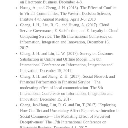
on Electronic Business, December 4-8.
Huang, A., and Cheng, J. H. (2018). The Effect of Conflict
in Virtual Communities, The Western Decision Sciences
Institute 47th Annual Meeting, April 3-6, 2018
Cheng, J. H., Liu, R. G., and Huang, A. (2017). Cloud
Service Governance, E-Satisfaction, and E-Loyalty in Cloud
Computing Service. The 8th International Conference on
Information, Integration and Innovation, December 15,
2017.
Cheng, J. H. and Lin, L. W. (2017). Survey on Customer
Satisfaction in Online and Offline Modes. The 8th
International Conference on Information, Integration and
Innovation, December 15, 2017.
Cheng, J. H. and Jheng, Z. H. (2017). Social Network and
Financial Performance in Financial Service－The
moderating effect of local communication. The 8th
International Conference on Information, Integration and
Innovation, December 15, 2017.
Cheng, Jao-Hong, Liu, R. G. and Du, T.(2017) “Exploring
How Conflict and Uncertainty Affect Repurchase Intention in
Social Commerce— The Mediating Effect of Perceived
Deceptiveness” The 17th International Conference on
Electronic Business, December 4-8, 2017.