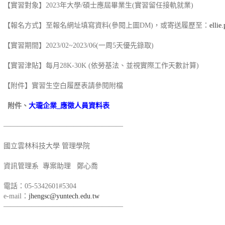
【實習對象】2023年大學/碩士應屆畢業生(實習留任接軌就業)
【報名方式】至報名網址填寫資料(參閱上圖DM)，或寄送履歷至：
elli
【實習期間】2023/02~2023/06(一周5天優先錄取)
【實習津貼】每月28K-30K (依勞基法、並視實際工作天數計算)
【附件】實習生空白履歷表請參閱附檔
附件、
大瓏企業_應徵人員資料表
—————————————————
國立雲林科技大學 管理學院
資訊管理系 專案助理 鄭心喬
電話：05-5342601#5304
e-mail：
jhengsc@yuntech.edu.tw
—————————————————